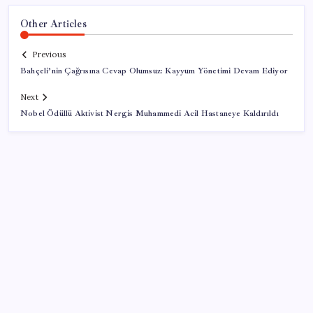
Other Articles
Previous
Bahçeli’nin Çağrısına Cevap Olumsuz: Kayyum Yönetimi Devam Ediyor
Next
Nobel Ödüllü Aktivist Nergis Muhammedi Acil Hastaneye Kaldırıldı
SON YAZILAR
Bir sigara grubuna daha zam geldi: En yüksek fiyat