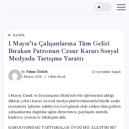
Skip
to
content
HABER
1 Mayıs’ta Çalışanlarına Tüm Geliri
Bırakan Patronun Cesur Kararı Sosyal
Medyada Tartışma Yarattı
1
By
Fatma Öztürk
yorumlar kapalı
Mayıs’ta
2 Mayıs 2026
1 Min Read
Çalışanlarına
Tüm
Geliri
1 Mayıs Emek ve Dayanışma Günü’nde bir işletmenin aldığı
Bırakan
dikkat çekici karar, sosyal medya platformlarında büyük yankı
Patronun
Cesur
uyandırdı. İşletme sahibi, bu özel günde elde edilen tüm gelirin
Kararı
çalışanlarına dağıtılacağını duyurunca, paylaşım anında
Sosyal
binlerce yorum ve etkileşim aldı.
Medyada
Tartışma
KAMUOYUNDAKİ TARTIŞMALAR: ÖVGÜ MÜ, ELEŞTİRİ Mİ?