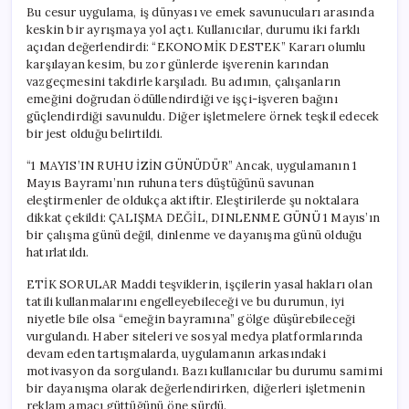
Yarattı
Bu cesur uygulama, iş dünyası ve emek savunucuları arasında
için
keskin bir ayrışmaya yol açtı. Kullanıcılar, durumu iki farklı
açıdan değerlendirdi: “EKONOMİK DESTEK” Kararı olumlu
karşılayan kesim, bu zor günlerde işverenin karından
vazgeçmesini takdirle karşıladı. Bu adımın, çalışanların
emeğini doğrudan ödüllendirdiği ve işçi-işveren bağını
güçlendirdiği savunuldu. Diğer işletmelere örnek teşkil edecek
bir jest olduğu belirtildi.
“1 MAYIS’IN RUHU İZİN GÜNÜDÜR” Ancak, uygulamanın 1
Mayıs Bayramı’nın ruhuna ters düştüğünü savunan
eleştirmenler de oldukça aktiftir. Eleştirilerde şu noktalara
dikkat çekildi: ÇALIŞMA DEĞİL, DINLENME GÜNÜ 1 Mayıs’ın
bir çalışma günü değil, dinlenme ve dayanışma günü olduğu
hatırlatıldı.
ETİK SORULAR Maddi teşviklerin, işçilerin yasal hakları olan
tatili kullanmalarını engelleyebileceği ve bu durumun, iyi
niyetle bile olsa “emeğin bayramına” gölge düşürebileceği
vurgulandı. Haber siteleri ve sosyal medya platformlarında
devam eden tartışmalarda, uygulamanın arkasındaki
motivasyon da sorgulandı. Bazı kullanıcılar bu durumu samimi
bir dayanışma olarak değerlendirirken, diğerleri işletmenin
reklam amacı güttüğünü öne sürdü.